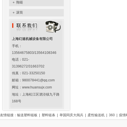
＋
拖链
＋
滚筒
上海幻速机械设备有限公司
手机：
13564675803/13564108346
电话：021-
31396272/31663702
传真：021-33250150
邮箱：980078441@qq.com
网址：www.huansujx.com
地址：上海松江区泗泾镇九干路
168号
友情链接：
输送塑料链板
|
塑料链条
|
举国同庆大阅兵
|
柔性输送机
|
360
|
疫情