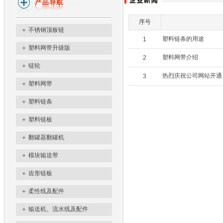
序号
＋
不锈钢顶板链
塑料链条的用途
1
＋
塑料网带升级版
塑料网带介绍
2
＋
链轮
热烈庆祝公司网站开通
3
＋
塑料网带
＋
塑料链条
＋
塑料链板
＋
翻罐器翻罐机
＋
模块输送带
＋
齿形链板
＋
柔性线及配件
＋
输送机、流水线及配件