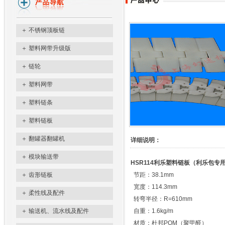
＋
不锈钢顶板链
＋
塑料网带升级版
＋
链轮
＋
塑料网带
＋
塑料链条
＋
塑料链板
＋
翻罐器翻罐机
详细说明：
＋
模块输送带
HSR114利乐塑料链板（利乐包专
＋
齿形链板
节距：38.1mm
宽度：114.3mm
＋
柔性线及配件
转弯半径：R=610mm
＋
输送机、流水线及配件
自重：1.6kg/m
材质：杜邦POM（聚甲醛）