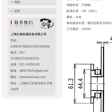
＋
拖链
销轴材质：不锈钢
＋
滚筒
标准长度：1米（26片）
颜色：白色
单机输送长度：建议控制在18米
工作载荷：2350N
上海幻速机械设备有限公司
手机：
13564675803/13564108346
电话：021-
31396272/31663702
传真：021-33250150
邮箱：980078441@qq.com
网址：www.huansujx.com
地址：上海松江区泗泾镇九干路
168号