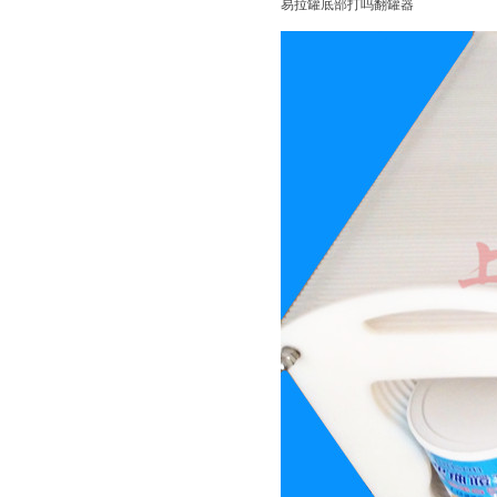
易拉罐底部打吗翻罐器