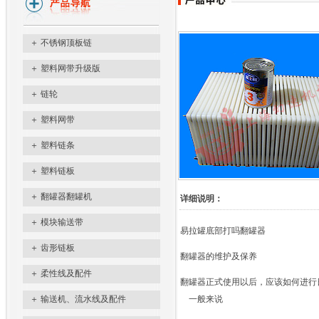
＋
不锈钢顶板链
＋
塑料网带升级版
＋
链轮
＋
塑料网带
＋
塑料链条
＋
塑料链板
＋
翻罐器翻罐机
详细说明：
＋
模块输送带
易拉罐底部打吗翻罐器
＋
齿形链板
翻罐器的维护及保养
＋
柔性线及配件
翻罐器正式使用以后，应该如何进行
＋
输送机、流水线及配件
一般来说