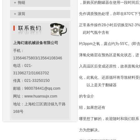
＋
拖链
，新购买的翻罐器在使用一段时间后
＋
滚筒
先作调质预热处理，亦即在870℃下
正常条件操作28小时后切换至N2-3
此时气氛中含有
上海幻速机械设备有限公司
约3ppm之氧，露点约为-55℃。(
手机：
薄氧化铬层在预热区是氧化状态，进
13564675803/13564108346
电话：021-
入高温区后变成还原性，故表面氧化
31396272/31663702
化，此氧化、还原循环将导致材料受
传真：021-33250150
以上是关于翻罐器
邮箱：980078441@qq.com
网址：www.huansujx.com
的专业介
地址：上海松江区泗泾镇九干路
绍，如果您还有
168号
哪里想了解的，欢迎随时和我们联系
力为您解决。