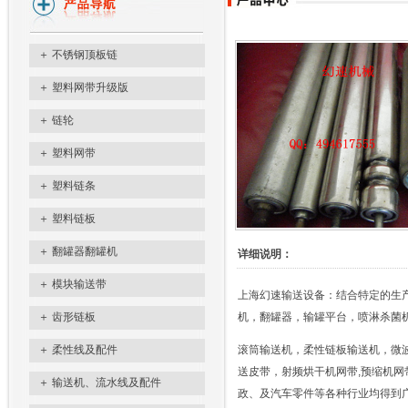
＋
不锈钢顶板链
＋
塑料网带升级版
＋
链轮
＋
塑料网带
＋
塑料链条
＋
塑料链板
＋
翻罐器翻罐机
详细说明：
＋
模块输送带
上海幻速输送设备：结合特定的生
＋
齿形链板
机，翻罐器，输罐平台，喷淋杀菌
＋
柔性线及配件
滚筒输送机，柔性链板输送机，微波烘干
送皮带，射频烘干机网带,预缩机网
＋
输送机、流水线及配件
政、及汽车零件等各种行业均得到