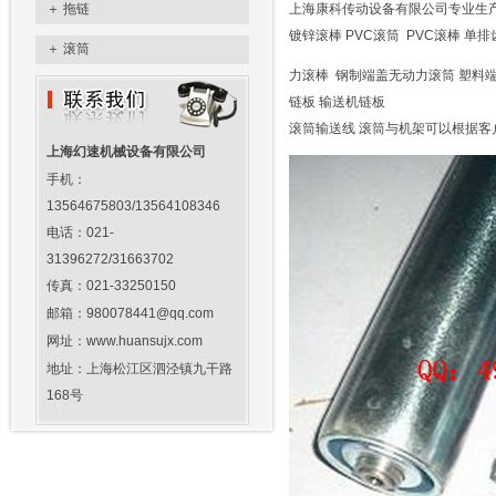
＋
拖链
上海康科传动设备有限公司专业生产
镀锌滚棒 PVC滚筒 PVC滚棒 单
＋
滚筒
力滚棒 钢制端盖无动力滚筒 塑料端盖
链板 输送机链板
滚筒输送线 滚筒与机架可以根据客
上海幻速机械设备有限公司
手机：
13564675803/13564108346
电话：021-
31396272/31663702
传真：021-33250150
邮箱：980078441@qq.com
网址：www.huansujx.com
地址：上海松江区泗泾镇九干路
168号