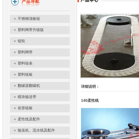
＋
不锈钢顶板链
＋
塑料网带升级版
＋
链轮
＋
塑料网带
＋
塑料链条
＋
塑料链板
＋
翻罐器翻罐机
详细说明：
＋
模块输送带
140柔性线
＋
齿形链板
＋
柔性线及配件
＋
输送机、流水线及配件