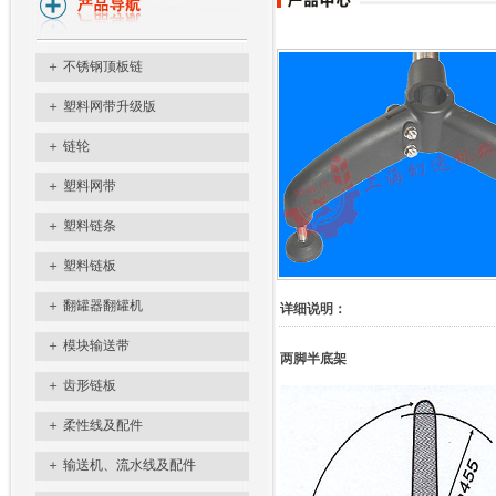
＋
不锈钢顶板链
＋
塑料网带升级版
＋
链轮
＋
塑料网带
＋
塑料链条
＋
塑料链板
＋
翻罐器翻罐机
详细说明：
＋
模块输送带
两脚半底架
＋
齿形链板
＋
柔性线及配件
＋
输送机、流水线及配件