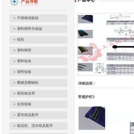
＋
不锈钢顶板链
＋
塑料网带升级版
＋
链轮
＋
塑料网带
＋
塑料链条
＋
塑料链板
＋
翻罐器翻罐机
详细说明：
＋
模块输送带
常规护栏3
＋
齿形链板
＋
柔性线及配件
＋
输送机、流水线及配件