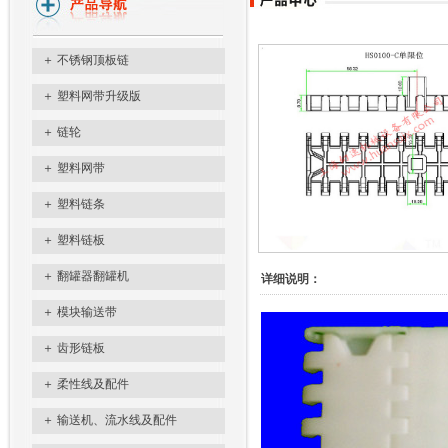
＋
不锈钢顶板链
＋
塑料网带升级版
＋
链轮
＋
塑料网带
＋
塑料链条
＋
塑料链板
＋
翻罐器翻罐机
详细说明：
＋
模块输送带
＋
齿形链板
＋
柔性线及配件
＋
输送机、流水线及配件