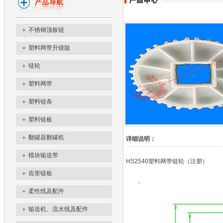
＋
不锈钢顶板链
＋
塑料网带升级版
＋
链轮
＋
塑料网带
＋
塑料链条
＋
塑料链板
＋
翻罐器翻罐机
详细说明：
＋
模块输送带
HS2540塑料网带链轮（注塑）
＋
齿形链板
＋
柔性线及配件
＋
输送机、流水线及配件