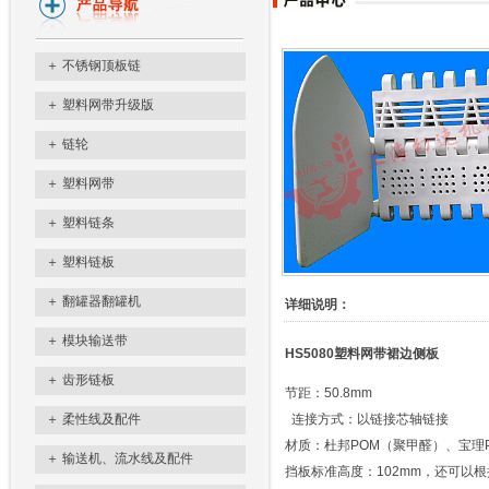
＋
不锈钢顶板链
＋
塑料网带升级版
＋
链轮
＋
塑料网带
＋
塑料链条
＋
塑料链板
＋
翻罐器翻罐机
详细说明：
＋
模块输送带
HS5080塑料网带裙边侧板
＋
齿形链板
节距：50.8mm
＋
柔性线及配件
连接方式：以链接芯轴链接
材质：杜邦POM（聚甲醛）、宝理
＋
输送机、流水线及配件
挡板标准高度：102mm，还可以