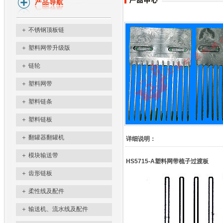
＋
不锈钢顶板链
＋
塑料网带升级版
＋
链轮
＋
塑料网带
＋
塑料链条
＋
塑料链板
＋
翻罐器翻罐机
详细说明：
＋
模块输送带
HS5715-A塑料网带梳子过渡板
＋
齿形链板
＋
柔性线及配件
＋
输送机、流水线及配件