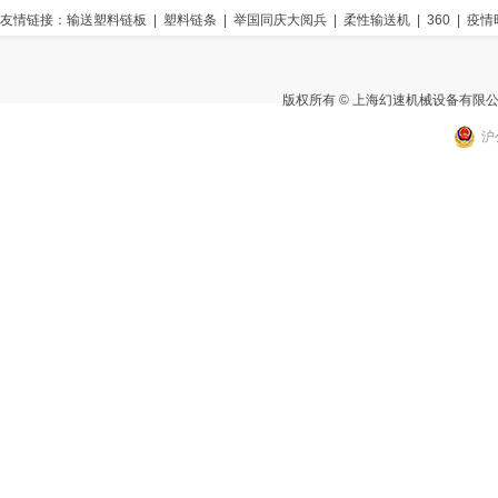
友情链接：
输送塑料链板
|
塑料链条
|
举国同庆大阅兵
|
柔性输送机
|
360
|
疫情
版权所有 © 上海幻速机械设备有限
沪