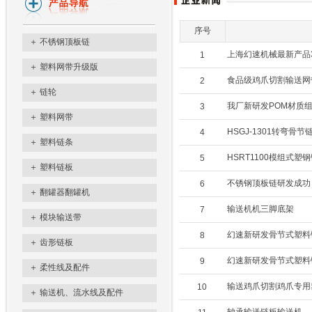
序号
＋
不锈钢顶板链
上海幻速机械最新产品3
1
＋
塑料网带升级版
食品级鸡爪切割输送网
2
＋
链轮
我厂新研发POM材质
3
＋
塑料网带
HSGJ-1301转弯骨节
4
＋
塑料链条
HSRT1100模组式塑
5
＋
塑料链板
不锈钢顶板链研发成功
6
＋
翻罐器翻罐机
输送机机三脚底架
7
＋
模块输送带
幻速新研发骨节式塑料
8
＋
齿形链板
幻速新研发骨节式塑料
9
＋
柔性线及配件
输送鸡爪切割鸡爪专用
10
＋
输送机、流水线及配件