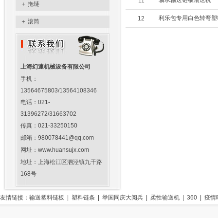
轴承输送链板输送机
11
＋
拖链
利乐包专用白色转弯塑
12
＋
滚筒
上海幻速机械设备有限公司
手机：
13564675803/13564108346
电话：021-
31396272/31663702
传真：021-33250150
邮箱：980078441@qq.com
网址：www.huansujx.com
地址：上海松江区泗泾镇九干路
168号
友情链接：
输送塑料链板
|
塑料链条
|
举国同庆大阅兵
|
柔性输送机
|
360
|
疫情